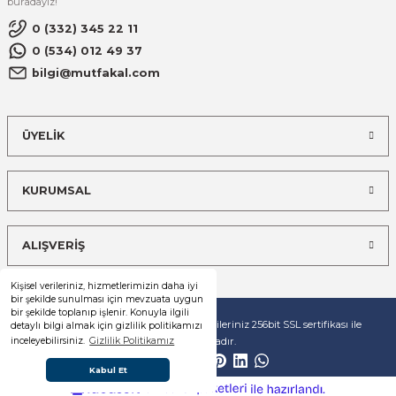
buradayız!
0 (332) 345 22 11
0 (534) 012 49 37
bilgi@mutfakal.com
ÜYELİK
KURUMSAL
ALIŞVERİŞ
Kişisel verileriniz, hizmetlerimizin daha iyi
bir şekilde sunulması için mevzuata uygun
bir şekilde toplanıp işlenir. Konuyla ilgili
© Tüm hakları saklıdır. Kredi kartı bilgileriniz 256bit SSL sertifikası ile
detaylı bilgi almak için gizlilik politikamızı
korunmaktadır.
inceleyebilirsiniz.
Gizlilik Politikamız
Kabul Et
ideasoft
ile
e-