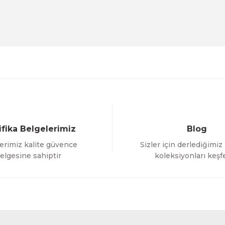
Deneyimini Paylaş
Yorum Yaz
Soru Sor
ifika Belgelerimiz
Blog
erimiz kalite güvence
Sizler için derlediğimiz
Gönder
elgesine sahiptir
koleksiyonları keşf