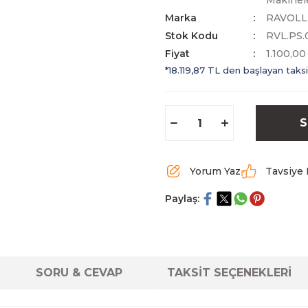
Makinel
Marka
RAVOLL
Stok Kodu
RVL.PS.
Fiyat
1.100,0
*18.119,87 TL den başlayan taksi
S
Yorum Yaz
Tavsiye 
Paylaş:
SORU & CEVAP
TAKSİT SEÇENEKLERİ