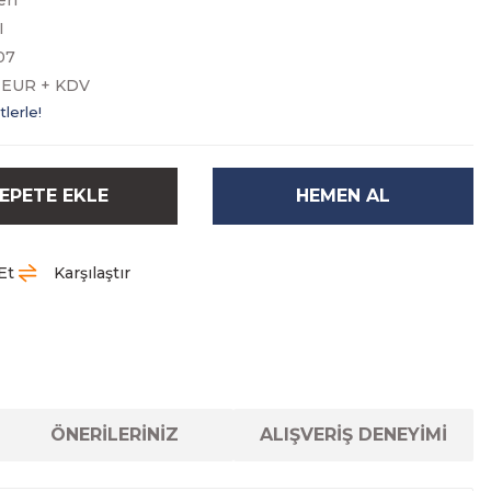
eri
I
07
0 EUR + KDV
tlerle!
EPETE EKLE
HEMEN AL
Et
Karşılaştır
ÖNERİLERİNİZ
ALIŞVERİŞ DENEYİMİ