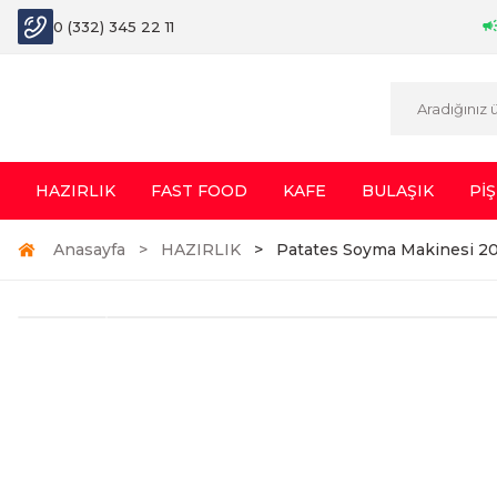
0 (332) 345 22 11
HAZIRLIK
FAST FOOD
KAFE
BULAŞIK
PİŞ
Anasayfa
HAZIRLIK
Patates Soyma Makinesi 20