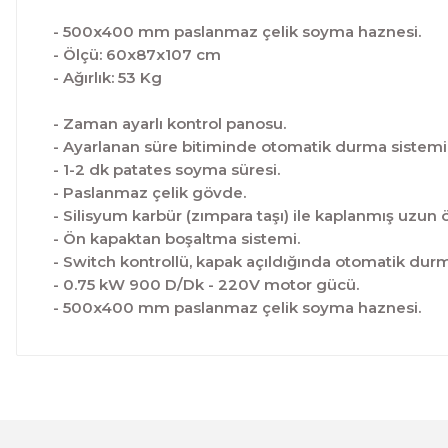
- 500x400 mm paslanmaz çelik soyma haznesi.
- Ölçü: 60x87x107 cm
- Ağırlık: 53 Kg
- Zaman ayarlı kontrol panosu.
- Ayarlanan süre bitiminde otomatik durma sistemi
- 1-2 dk patates soyma süresi.
- Paslanmaz çelik gövde.
- Silisyum karbür (zımpara taşı) ile kaplanmış uzun
- Ön kapaktan boşaltma sistemi.
- Switch kontrollü, kapak açıldığında otomatik durm
- 0.75 kW 900 D/Dk - 220V motor gücü.
- 500x400 mm paslanmaz çelik soyma haznesi.
Bu ürünün fiyat bilgisi, resim, ürün açıklamalarında ve 
Görüş ve önerileriniz için teşekkür ederiz.