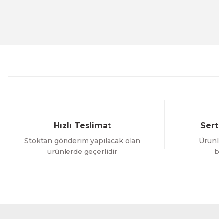
Ürün resmi kalitesiz, bozuk veya görüntülenemiyor.
Ürün açıklamasında eksik bilgiler bulunuyor.
Ürün bilgilerinde hatalar bulunuyor.
Ürün fiyatı diğer sitelerden daha pahalı.
Bu ürüne benzer farklı alternatifler olmalı.
Hızlı Teslimat
Sert
Stoktan gönderim yapılacak olan
Ürünl
ürünlerde geçerlidir
b