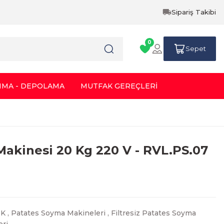
Sipariş Takibi
0
Sepet
IMA - DEPOLAMA
MUTFAK GEREÇLERİ
akinesi 20 Kg 220 V - RVL.PS.07
IK
,
Patates Soyma Makineleri
,
Filtresiz Patates Soyma