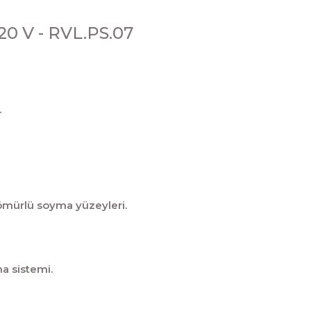
20 V - RVL.PS.07
.
 ömürlü soyma yüzeyleri.
a sistemi.