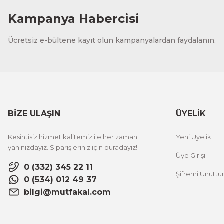
Kampanya Habercisi
Ücretsiz e-bültene kayıt olun kampanyalardan faydalanın.
BİZE ULAŞIN
ÜYELİK
Kesintisiz hizmet kalitemiz ile her zaman
Yeni Üyelik
yanınızdayız. Siparişleriniz için buradayız!
Üye Girişi
0 (332) 345 22 11
Şifremi Unutt
0 (534) 012 49 37
bilgi@mutfakal.com