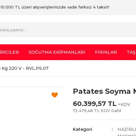
10.000 TL üzeri alışverişlerinizde vade farksız 4 taksit!
İRİCİLER
SOĞUTMA EKİPMANLARI
FIRINLAR
TAŞ
 Kg 220 V - RVL.PS.07
Patates Soyma M
60.399,57 TL
+KDV
72.479,48 TL KDV Dahil
Kategori
HAZIRL