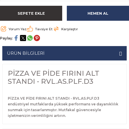
rabaları
irme Üniteleri
 Makineleri
akineleri
ları
rınları
rı
Ocaklar
Ocaklar
Set Altı Tezgahlar
Limon Sıkacağı
Peynir Bıçakları
SEPETE EKLE
HEMEN AL
aralar
kineleri
aşık Yıkama Makineleri
ular
abinleri
rı
eri
Patates Dinlendirme Makineleri
Patates Dinlendirme Makineleri
Makaslar
Satırlar
Yorum Yaz
Tavsiye Et
Karşılaştır
Makineleri
r
rleri
Evyeleri
nlar
ı
manları
Set Altı Fırınlar
Set Altı Fırınlar
Maşalar
Sebze Bıçakları
Paylaş:
 Makineleri
i
leri
k Yıkama Makineleri
dolapları
r
Set Altı Tezgahlar
Set Altı Tezgahlar
Oyacaklar
Şef Bıçakları
ÜRÜN BİLGİLERİ
ular
nleri
dotlar
rin Dondurucular
ınları
abaları
Pizza Kürekleri
PİZZA VE PİDE FIRINI ALT
 Doğrama Makineleri
ri
ları
lar
Ruletler
STANDI - RVL.AS.PLF.D3
akineleri
akineleri
un Fırınları
dotlar
Servis Ekipmanları
PİZZA VE PİDE FIRINI ALT STANDI - RVL.AS.PLF.D3
endüstriyel mutfaklarda yüksek performans ve dayanıklılık
Servis Setleri
sunmak için tasarlanmıştır. Mutfakal güvencesiyle
işletmenizin verimliliğini artırın.
neleri
i
Soyacaklar