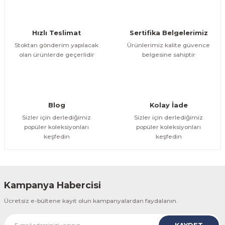
Ürün bilgilerinde hatalar bulunuyor.
Ürün fiyatı diğer sitelerden daha pahalı.
Hızlı Teslimat
Sertifika Belgelerimiz
Bu ürüne benzer farklı alternatifler olmalı.
Stoktan gönderim yapılacak
Ürünlerimiz kalite güvence
olan ürünlerde geçerlidir
belgesine sahiptir
Gönder
Blog
Kolay İade
Sizler için derlediğimiz
Sizler için derlediğimiz
popüler koleksiyonları
popüler koleksiyonları
keşfedin
keşfedin
Kampanya Habercisi
Ücretsiz e-bültene kayıt olun kampanyalardan faydalanın.