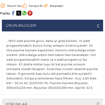
rabaları
irme Üniteleri
 Makineleri
akineleri
ları
rınları
rı
Ocaklar
Ocaklar
Set Altı Tezgahlar
Limon Sıkacağı
Peynir Bıçakları
Yorum Yaz
Tavsiye Et
Karşılaştır
Paylaş:
aralar
kineleri
aşık Yıkama Makineleri
ular
abinleri
rı
eri
Patates Dinlendirme Makineleri
Patates Dinlendirme Makineleri
Makaslar
Satırlar
ÜRÜN BİLGİLERİ
Makineleri
r
rleri
Evyeleri
nlar
ı
manları
Set Altı Fırınlar
Set Altı Fırınlar
Maşalar
Sebze Bıçakları
 Makineleri
i
leri
k Yıkama Makineleri
dolapları
r
Set Altı Tezgahlar
Set Altı Tezgahlar
Oyacaklar
Şef Bıçakları
- 1800 watt pişirme gücü, daha iyi gıda kalitesi- 10 adet
programlanabilir buton, kolay anlaşılır kontrol paneli- 34
litre pişirme haznesi kapasitesi- Motorlu mikrodalga anten
ular
nleri
dotlar
rin Dondurucular
ınları
abaları
Pizza Kürekleri
sistemi- Mikrodalga anteni hem taban hem tavandadır- 100
adet programlanabilir menü ve 4 adet program içi faz
 Doğrama Makineleri
ri
ları
lar
Ruletler
imkanı- X2 duble miktar tuşu iki kat pişirme süresini
otomatik olarak hesaplar- Sızdırmaz contalı seramik pişirme
tabanı- Ergonomik kapı kolu tek parmakla bile açılabilir-
akineleri
akineleri
un Fırınları
dotlar
Servis Ekipmanları
Sökülebilir, kolayca temizlenen hava filtresi- Güç: 2,80 Elek.
kW ~ 50 Hz AC 220/230V 1N- Pişirme Haznesi Boyutlar:
Servis Setleri
359x413x226 mm- Boyutlar: 551x533x365 mm- Ağırlık: 32 k
neleri
i
Soyacaklar
YORUMLAR