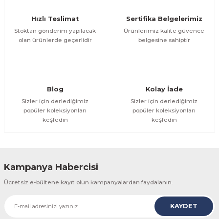
Ürün fiyatı diğer sitelerden daha pahalı.
Hızlı Teslimat
Sertifika Belgelerimiz
Bu ürüne benzer farklı alternatifler olmalı.
Stoktan gönderim yapılacak
Ürünlerimiz kalite güvence
olan ürünlerde geçerlidir
belgesine sahiptir
Gönder
Blog
Kolay İade
Sizler için derlediğimiz
Sizler için derlediğimiz
popüler koleksiyonları
popüler koleksiyonları
keşfedin
keşfedin
Kampanya Habercisi
Ücretsiz e-bültene kayıt olun kampanyalardan faydalanın.
KAYDET