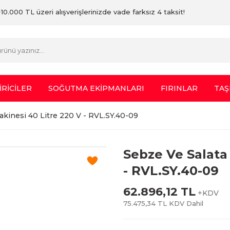
10.000 TL üzeri alışverişlerinizde vade farksız 4 taksit!
İRİCİLER
SOĞUTMA EKİPMANLARI
FIRINLAR
TAŞ
kinesi 40 Litre 220 V - RVL.SY.40-09
Sebze Ve Salata
- RVL.SY.40-09
62.896,12 TL
+KDV
75.475,34 TL KDV Dahil