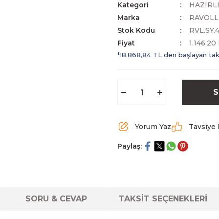
Kategori
HAZIRL
Marka
RAVOLL
Stok Kodu
RVL.SY.
Fiyat
1.146,2
*18.868,84 TL den başlayan taks
S
Yorum Yaz
Tavsiye 
Paylaş:
SORU & CEVAP
TAKSİT SEÇENEKLERİ