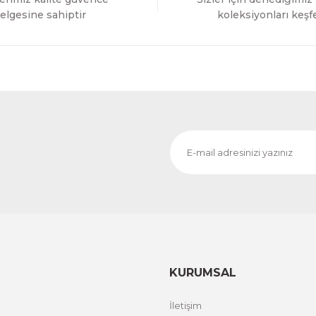
Gönder
elgesine sahiptir
koleksiyonları keşf
KURUMSAL
İletişim