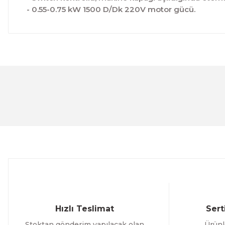
- 0.55-0.75 kW 1500 D/Dk 220V motor gücü.
Bu ürünün fiyat bilgisi, resim, ürün açıklamalarında ve 
Görüş ve önerileriniz için teşekkür ederiz.
Ürün resmi kalitesiz, bozuk veya görüntülenemiyor.
Ürün açıklamasında eksik bilgiler bulunuyor.
Ürün bilgilerinde hatalar bulunuyor.
Ürün fiyatı diğer sitelerden daha pahalı.
Bu ürüne benzer farklı alternatifler olmalı.
Hızlı Teslimat
Sert
Stoktan gönderim yapılacak olan
Ürünl