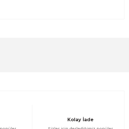
lanarak tarafımıza iletebilirsiniz.
Kolay İade
 popüler
Sizler için derlediğimiz popüler