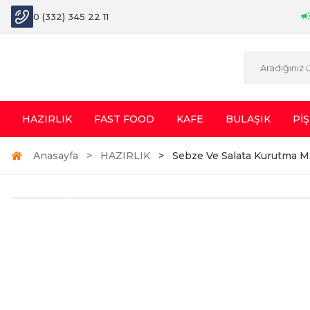
0 (332) 345 22 11
HAZIRLIK
FAST FOOD
KAFE
BULAŞIK
PİŞ
Anasayfa
HAZIRLIK
Sebze Ve Salata Kurutma Ma