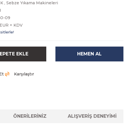
IK
,
Sebze Yıkama Makineleri
I
40-09
0 EUR + KDV
itlerle!
EPETE EKLE
HEMEN AL
Et
Karşılaştır
ÖNERİLERİNİZ
ALIŞVERİŞ DENEYİMİ