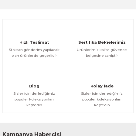
Sitemize ilk yorumu siz yapın!
Ürün resmi kalitesiz, bozuk veya görüntülenemiyor.
Ürün açıklamasında eksik bilgiler bulunuyor.
Deneyimini Paylaş
Ürün bilgilerinde hatalar bulunuyor.
Ürün fiyatı diğer sitelerden daha pahalı.
Hızlı Teslimat
Sertifika Belgelerimiz
Bu ürüne benzer farklı alternatifler olmalı.
Stoktan gönderim yapılacak
Ürünlerimiz kalite güvence
olan ürünlerde geçerlidir
belgesine sahiptir
Gönder
Blog
Kolay İade
Sizler için derlediğimiz
Sizler için derlediğimiz
popüler koleksiyonları
popüler koleksiyonları
keşfedin
keşfedin
Kampanya Habercisi