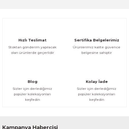
Sitemize ilk yorumu siz yapın!
Ürün resmi kalitesiz, bozuk veya görüntülenemiyor.
Ürün açıklamasında eksik bilgiler bulunuyor.
Deneyimini Paylaş
Ürün bilgilerinde hatalar bulunuyor.
Ürün fiyatı diğer sitelerden daha pahalı.
Hızlı Teslimat
Sertifika Belgelerimiz
Bu ürüne benzer farklı alternatifler olmalı.
Stoktan gönderim yapılacak
Ürünlerimiz kalite güvence
olan ürünlerde geçerlidir
belgesine sahiptir
Gönder
Blog
Kolay İade
Sizler için derlediğimiz
Sizler için derlediğimiz
popüler koleksiyonları
popüler koleksiyonları
keşfedin
keşfedin
Kampanya Habercisi