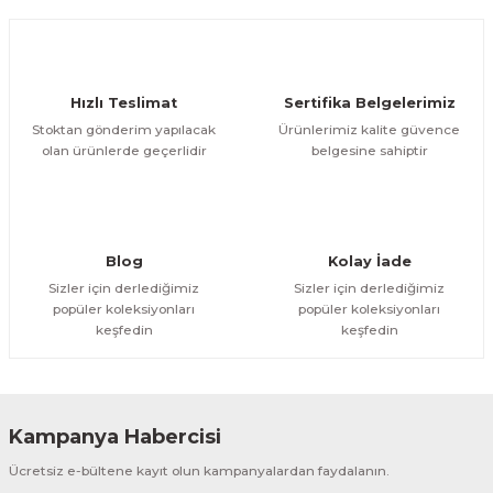
Ürün açıklamasında eksik bilgiler bulunuyor.
Deneyimini Paylaş
Ürün bilgilerinde hatalar bulunuyor.
Ürün fiyatı diğer sitelerden daha pahalı.
Hızlı Teslimat
Sertifika Belgelerimiz
Bu ürüne benzer farklı alternatifler olmalı.
Stoktan gönderim yapılacak
Ürünlerimiz kalite güvence
olan ürünlerde geçerlidir
belgesine sahiptir
Gönder
Blog
Kolay İade
Sizler için derlediğimiz
Sizler için derlediğimiz
popüler koleksiyonları
popüler koleksiyonları
keşfedin
keşfedin
Kampanya Habercisi
Ücretsiz e-bültene kayıt olun kampanyalardan faydalanın.