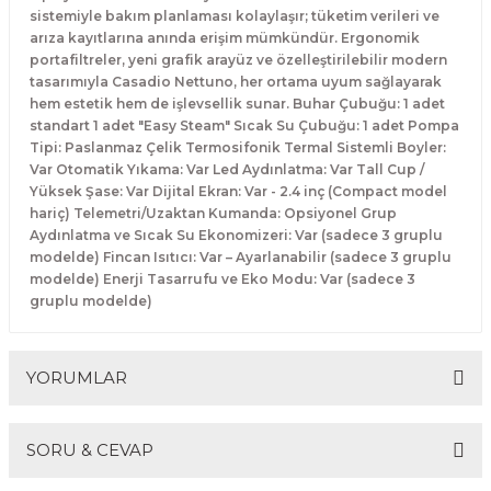
sistemiyle bakım planlaması kolaylaşır; tüketim verileri ve
Makineleri
akineleri
Spatulalar
arıza kayıtlarına anında erişim mümkündür. Ergonomik
portafiltreler, yeni grafik arayüz ve özelleştirilebilir modern
kma Makineleri
kineleri
Süzgeçler
tasarımıyla Casadio Nettuno, her ortama uyum sağlayarak
hem estetik hem de işlevsellik sunar. Buhar Çubuğu: 1 adet
eri
Makinesi
standart 1 adet "Easy Steam" Sıcak Su Çubuğu: 1 adet Pompa
Termometreler
Tipi: Paslanmaz Çelik Termosifonik Termal Sistemli Boyler:
Var Otomatik Yıkama: Var Led Aydınlatma: Var Tall Cup /
er
Yüksek Şase: Var Dijital Ekran: Var - 2.4 inç (Compact model
hariç) Telemetri/Uzaktan Kumanda: Opsiyonel Grup
& Sahlep Makineleri
Aydınlatma ve Sıcak Su Ekonomizeri: Var (sadece 3 gruplu
modelde) Fincan Isıtıcı: Var – Ayarlanabilir (sadece 3 gruplu
modelde) Enerji Tasarrufu ve Eko Modu: Var (sadece 3
ları
gruplu modelde)
ar
YORUMLAR
akinesi
SORU & CEVAP
Bu ürüne ilk yorumu siz yapın!