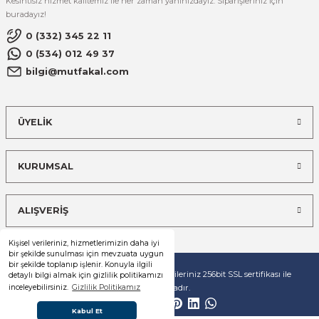
Kesintisiz hizmet kalitemiz ile her zaman yanınızdayız. Siparişleriniz için
buradayız!
0 (332) 345 22 11
0 (534) 012 49 37
bilgi@mutfakal.com
ÜYELİK
KURUMSAL
ALIŞVERİŞ
Kişisel verileriniz, hizmetlerimizin daha iyi
bir şekilde sunulması için mevzuata uygun
bir şekilde toplanıp işlenir. Konuyla ilgili
© Tüm hakları saklıdır. Kredi kartı bilgileriniz 256bit SSL sertifikası ile
detaylı bilgi almak için gizlilik politikamızı
korunmaktadır.
inceleyebilirsiniz.
Gizlilik Politikamız
Kabul Et