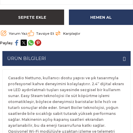
rabaları
irme Üniteleri
 Makineleri
akineleri
ları
rınları
rı
Ocaklar
Ocaklar
Set Altı Tezgahlar
Limon Sıkacağı
Peynir Bıçakları
SEPETE EKLE
HEMEN AL
aralar
kineleri
aşık Yıkama Makineleri
ular
abinleri
rı
eri
Patates Dinlendirme Makineleri
Patates Dinlendirme Makineleri
Makaslar
Satırlar
Yorum Yaz
Tavsiye Et
Karşılaştır
Makineleri
r
rleri
Evyeleri
nlar
ı
manları
Set Altı Fırınlar
Set Altı Fırınlar
Maşalar
Sebze Bıçakları
Paylaş:
 Makineleri
i
leri
k Yıkama Makineleri
dolapları
r
Set Altı Tezgahlar
Set Altı Tezgahlar
Oyacaklar
Şef Bıçakları
ÜRÜN BİLGİLERİ
ular
nleri
dotlar
rin Dondurucular
ınları
abaları
Pizza Kürekleri
Casadio Nettuno, kullanıcı dostu yapısı ve şık tasarımıyla
 Doğrama Makineleri
ri
ları
lar
Ruletler
profesyonel kahve deneyimini kolaylaştırır. 2.4” dijital ekranı
ve LED aydınlatmalı tuşları sayesinde sezgisel bir kullanım
akineleri
akineleri
un Fırınları
dotlar
Servis Ekipmanları
sunar. Easy Steam teknolojisi ile süt köpürtme işlemi
otomatikleşir, böylece deneyimsiz baristalar bile hızlı ve
tutarlı sonuçlar elde eder. Smart Boiler teknolojisi, yoğun
Servis Setleri
saatlerde bile sıcaklığı sabit tutarak yüksek performans
sağlar. Makinenin açılış-kapanış saatleri ekrandan
neleri
i
Soyacaklar
ayarlanabilir, bu da enerji tasarrufuna katkı sağlar.
Opsiyonel Wi-Fi modülüyle uzaktan izleme ve telemetri