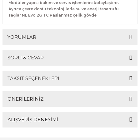
Modüler yapısı bakım ve servis işlemlerini kolaylaştırır.
Makineleri
akineleri
Spatulalar
Ayrıca çevre dostu teknolojilerle su ve enerji tasarrufu
sağlar NL Evo 2G TC Paslanmaz çelik gövde
kma Makineleri
kineleri
Süzgeçler
eri
Makinesi
Termometreler
YORUMLAR
er
SORU & CEVAP
& Sahlep Makineleri
Bu ürüne ilk yorumu siz yapın!
TAKSİT SEÇENEKLERİ
ları
Yorum Yaz
Ürün hakkında henüz soru sorulmamış.
ar
ÖNERİLERİNİZ
Soru Sor
ALIŞVERİŞ DENEYİMİ
Bu ürünün fiyat bilgisi, resim, ürün açıklamalarında ve
diğer konularda yetersiz gördüğünüz noktaları öneri
akinesi
formunu kullanarak tarafımıza iletebilirsiniz.
Görüş ve önerileriniz için teşekkür ederiz.