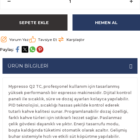
rabaları
irme Üniteleri
 Makineleri
akineleri
ları
rınları
rı
Ocaklar
Ocaklar
Set Altı Tezgahlar
Limon Sıkacağı
Peynir Bıçakları
SEPETE EKLE
HEMEN AL
aralar
kineleri
aşık Yıkama Makineleri
ular
abinleri
rı
eri
Patates Dinlendirme Makineleri
Patates Dinlendirme Makineleri
Makaslar
Satırlar
Makineleri
r
rleri
Evyeleri
nlar
ı
manları
Set Altı Fırınlar
Set Altı Fırınlar
Maşalar
Sebze Bıçakları
Yorum Yaz
Tavsiye Et
Karşılaştır
Paylaş:
 Makineleri
i
leri
k Yıkama Makineleri
dolapları
r
Set Altı Tezgahlar
Set Altı Tezgahlar
Oyacaklar
Şef Bıçakları
ÜRÜN BİLGİLERİ
ular
nleri
dotlar
rin Dondurucular
ınları
abaları
Pizza Kürekleri
 Doğrama Makineleri
ri
ları
lar
Ruletler
Mypresso Q2 TC, profesyonel kullanım için tasarlanmış
yüksek performanslı bir espresso makinesidir. Dijital kontrol
paneli ile sıcaklık, süre ve dozaj ayarları kolayca yapılabilir.
akineleri
akineleri
un Fırınları
dotlar
Servis Ekipmanları
PID teknolojisi, sıcaklığı hassas şekilde kontrol ederek
tutarlı kahve kalitesi sunar. Programlanabilir dozaj özelliği,
Servis Setleri
farklı kahve türleri için istikrarlı lezzet sağlar. Paslanmaz
çelik gövdesi dayanıklı ve şıktır. Enerji tasarrufu modu,
neleri
i
Soyacaklar
boşta kaldığında tüketimi otomatik olarak azaltır. Gelişmiş
buhar sistemiyle hızlı ve etkili süt köpürtme yapılabilir.