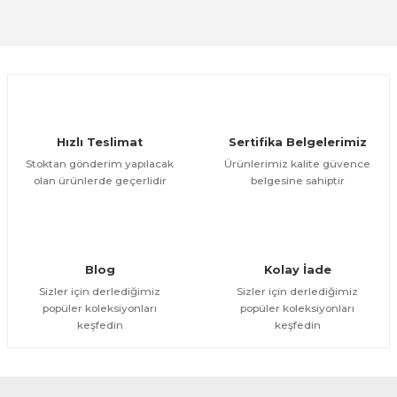
Sitemize ilk yorumu siz yapın!
Ürün resmi kalitesiz, bozuk veya görüntülenemiyor.
Ürün açıklamasında eksik bilgiler bulunuyor.
Deneyimini Paylaş
Ürün bilgilerinde hatalar bulunuyor.
Ürün fiyatı diğer sitelerden daha pahalı.
Hızlı Teslimat
Sertifika Belgelerimiz
Bu ürüne benzer farklı alternatifler olmalı.
Stoktan gönderim yapılacak
Ürünlerimiz kalite güvence
olan ürünlerde geçerlidir
belgesine sahiptir
Gönder
Blog
Kolay İade
Sizler için derlediğimiz
Sizler için derlediğimiz
popüler koleksiyonları
popüler koleksiyonları
keşfedin
keşfedin