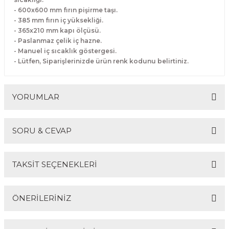
Makineleri
akineleri
Spatulalar
- 600x600 mm fırın pişirme taşı.
- 385 mm fırın iç yüksekliği.
- 365x210 mm kapı ölçüsü.
kma Makineleri
kineleri
Süzgeçler
- Paslanmaz çelik iç hazne.
- Manuel iç sıcaklık göstergesi.
eri
Makinesi
Termometreler
- Lütfen, Siparişlerinizde ürün renk kodunu belirtiniz.
er
YORUMLAR
& Sahlep Makineleri
SORU & CEVAP
ları
Bu ürüne ilk yorumu siz yapın!
ar
TAKSİT SEÇENEKLERİ
Yorum Yaz
Ürün hakkında henüz soru sorulmamış.
ÖNERİLERİNİZ
akinesi
Soru Sor