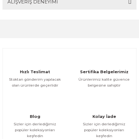
ALIŞVERİŞ DENEYİMİ
Bu ürünün fiyat bilgisi, resim, ürün açıklamalarında ve
diğer konularda yetersiz gördüğünüz noktaları öneri
formunu kullanarak tarafımıza iletebilirsiniz.
Görüş ve önerileriniz için teşekkür ederiz.
Sitemize ilk yorumu siz yapın!
Ürün resmi kalitesiz, bozuk veya görüntülenemiyor.
Ürün açıklamasında eksik bilgiler bulunuyor.
Deneyimini Paylaş
Ürün bilgilerinde hatalar bulunuyor.
Ürün fiyatı diğer sitelerden daha pahalı.
Hızlı Teslimat
Sertifika Belgelerimiz
Bu ürüne benzer farklı alternatifler olmalı.
Stoktan gönderim yapılacak
Ürünlerimiz kalite güvence
olan ürünlerde geçerlidir
belgesine sahiptir
Gönder
Blog
Kolay İade
Sizler için derlediğimiz
Sizler için derlediğimiz
popüler koleksiyonları
popüler koleksiyonları
keşfedin
keşfedin