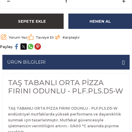
rabaları
irme Üniteleri
 Makineleri
akineleri
ları
rınları
rı
Ocaklar
Ocaklar
Set Altı Tezgahlar
Limon Sıkacağı
Peynir Bıçakları
SEPETE EKLE
HEMEN AL
aralar
kineleri
aşık Yıkama Makineleri
ular
abinleri
rı
eri
Patates Dinlendirme Makineleri
Patates Dinlendirme Makineleri
Makaslar
Satırlar
Makineleri
r
rleri
Evyeleri
nlar
ı
manları
Set Altı Fırınlar
Set Altı Fırınlar
Maşalar
Sebze Bıçakları
Yorum Yaz
Tavsiye Et
Karşılaştır
Paylaş:
 Makineleri
i
leri
k Yıkama Makineleri
dolapları
r
Set Altı Tezgahlar
Set Altı Tezgahlar
Oyacaklar
Şef Bıçakları
ÜRÜN BİLGİLERİ
ular
nleri
dotlar
rin Dondurucular
ınları
abaları
Pizza Kürekleri
 Doğrama Makineleri
ri
ları
lar
Ruletler
TAŞ TABANLI ORTA PİZZA
FIRINI ODUNLU - PLF.PLS.D5-W
akineleri
akineleri
un Fırınları
dotlar
Servis Ekipmanları
Servis Setleri
TAŞ TABANLI ORTA PİZZA FIRINI ODUNLU - PLF.PLS.D5-W
endüstriyel mutfaklarda yüksek performans ve dayanıklılık
sunmak için tasarlanmıştır. Mutfakal güvencesiyle
neleri
i
Soyacaklar
işletmenizin verimliliğini artırın.- 0/400 °C arasında pişirme
sıcaklığı.