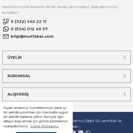
Kesintisiz hizmet kalitemiz ile her zaman yanınızdayız. Siparişleriniz için
buradayız!
0 (332) 345 22 11
0 (534) 012 49 37
bilgi@mutfakal.com
ÜYELİK
KURUMSAL
ALIŞVERİŞ
Kişisel verileriniz, hizmetlerimizin daha iyi
bir şekilde sunulması için mevzuata uygun
bir şekilde toplanıp işlenir. Konuyla ilgili
© Tüm hakları saklıdır. Kredi kartı bilgileriniz 256bit SSL sertifikası ile
detaylı bilgi almak için gizlilik politikamızı
korunmaktadır.
inceleyebilirsiniz.
Gizlilik Politikamız