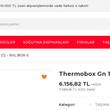
10.000 TL üzeri alışverişlerinizde vade farksız 4 taksit!
İRİCİLER
SOĞUTMA EKİPMANLARI
FIRINLAR
TAŞ
1/2 - RVL.BOX-S
Thermobox Gn 1
6.156,82 TL
+KDV
7.388,18 TL KDV Dahil
Kategori
TAŞIMA