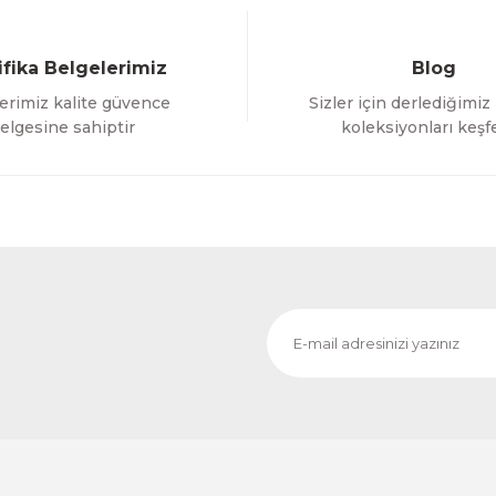
ifika Belgelerimiz
Blog
erimiz kalite güvence
Sizler için derlediğimiz
Gönder
elgesine sahiptir
koleksiyonları keşf