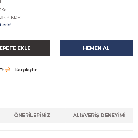
I
X-S
EUR + KDV
lerle!
EPETE EKLE
HEMEN AL
Et
Karşılaştır
ÖNERİLERİNİZ
ALIŞVERİŞ DENEYİMİ