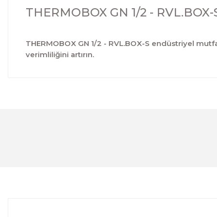
THERMOBOX GN 1/2 - RVL.BOX-
THERMOBOX GN 1/2 - RVL.BOX-S endüstriyel mutfakla
verimliliğini artırın.
Bu ürünün fiyat bilgisi, resim, ürün açıklamalarında ve 
Görüş ve önerileriniz için teşekkür ederiz.
Ürün resmi kalitesiz, bozuk veya görüntülenemiyor.
Ürün açıklamasında eksik bilgiler bulunuyor.
Ürün bilgilerinde hatalar bulunuyor.
Ürün fiyatı diğer sitelerden daha pahalı.
Bu ürüne benzer farklı alternatifler olmalı.