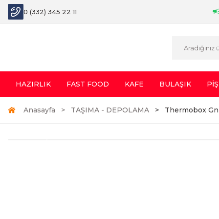
0 (332) 345 22 11
HAZIRLIK
FAST FOOD
KAFE
BULAŞIK
PİŞ
Anasayfa
TAŞIMA - DEPOLAMA
Thermobox Gn 