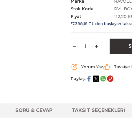
Marka
RAVOLL
Stok Kodu
RVL.BO
Fiyat
112,20 
*7.388,18 TL den başlayan taksit
S
Yorum Yaz
Tavsiye 
Paylaş:
SORU & CEVAP
TAKSİT SEÇENEKLERİ