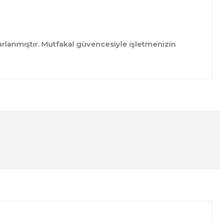
lanmıştır. Mutfakal güvencesiyle işletmenizin
lanarak tarafımıza iletebilirsiniz.