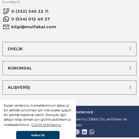
buradayız!
0 (332) 345 22 11
0 (534) 012 49 37
bilgi@mutfakal.com
ÜYELİK
KURUMSAL
ALIŞVERİŞ
Kişisel verileriniz, hizmetlerimizin daha iyi
bir şekilde sunulması için mevzuata uygun
bir şekilde toplanıp işlenir. Konuyla ilgili
© Tüm hakları saklıdır. Kredi kartı bilgileriniz 256bit SSL sertifikası ile
detaylı bilgi almak için gizlilik politikamızı
korunmaktadır.
inceleyebilirsiniz.
Gizlilik Politikamız
Kabul Et