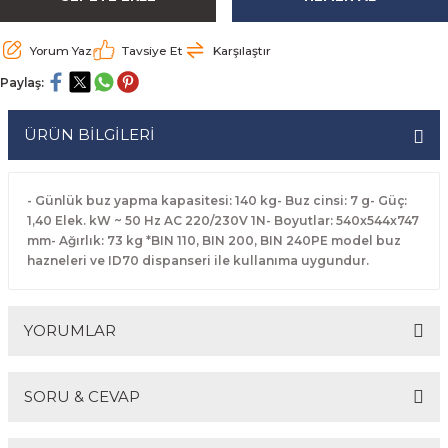
rabaları
irme Üniteleri
 Makineleri
akineleri
ları
rınları
rı
Ocaklar
Ocaklar
Set Altı Tezgahlar
Limon Sıkacağı
Peynir Bıçakları
Yorum Yaz
Tavsiye Et
Karşılaştır
aralar
kineleri
aşık Yıkama Makineleri
ular
abinleri
rı
eri
Patates Dinlendirme Makineleri
Patates Dinlendirme Makineleri
Makaslar
Satırlar
Paylaş:
Makineleri
r
rleri
Evyeleri
nlar
ı
manları
Set Altı Fırınlar
Set Altı Fırınlar
Maşalar
Sebze Bıçakları
ÜRÜN BİLGİLERİ
 Makineleri
i
leri
k Yıkama Makineleri
dolapları
r
Set Altı Tezgahlar
Set Altı Tezgahlar
Oyacaklar
Şef Bıçakları
- Günlük buz yapma kapasitesi: 140 kg- Buz cinsi: 7 g- Güç:
ular
nleri
dotlar
rin Dondurucular
ınları
abaları
Pizza Kürekleri
1,40 Elek. kW ~ 50 Hz AC 220/230V 1N- Boyutlar: 540x544x747
mm- Ağırlık: 73 kg *BIN 110, BIN 200, BIN 240PE model buz
hazneleri ve ID70 dispanseri ile kullanıma uygundur.
 Doğrama Makineleri
ri
ları
lar
Ruletler
akineleri
akineleri
un Fırınları
dotlar
Servis Ekipmanları
YORUMLAR
Servis Setleri
SORU & CEVAP
neleri
i
Soyacaklar
Bu ürüne ilk yorumu siz yapın!