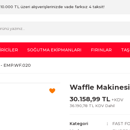
10.000 TL üzeri alışverişlerinizde vade farksız 4 taksit!
İRİCİLER
SOĞUTMA EKİPMANLARI
FIRINLAR
TAŞ
re - EMP.WF.020
Waffle Makinesi
30.158,99 TL
+KDV
36.190,78 TL KDV Dahil
Kategori
FAST F