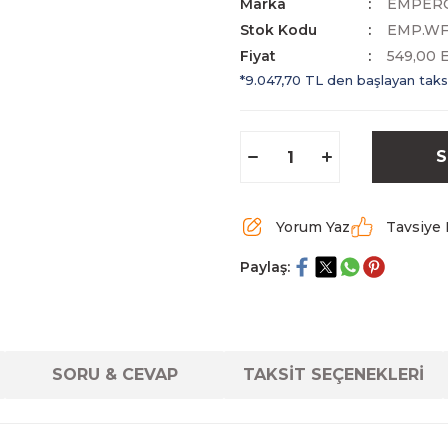
Marka
EMPER
Stok Kodu
EMP.WF
Fiyat
549,00 
*9.047,70 TL den başlayan taksi
S
Yorum Yaz
Tavsiye 
Paylaş:
SORU & CEVAP
TAKSİT SEÇENEKLERİ