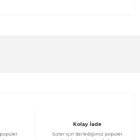
lanarak tarafımıza iletebilirsiniz.
Kolay İade
 popüler
Sizler için derlediğimiz popüler