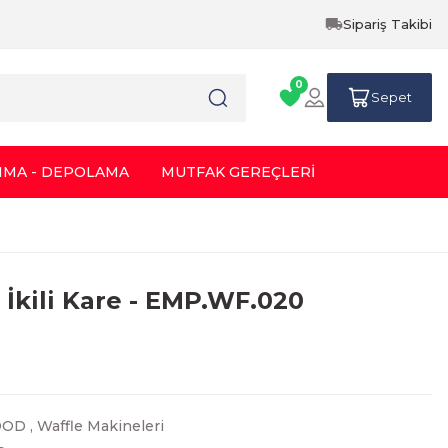
Sipariş Takibi
0
Sepet
IMA - DEPOLAMA
MUTFAK GEREÇLERİ
 İkili Kare - EMP.WF.020
OOD
,
Waffle Makineleri