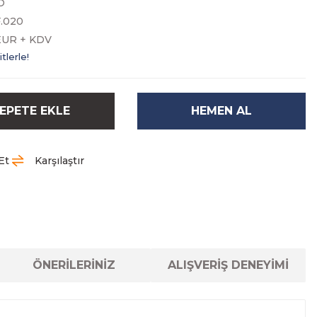
O
.020
EUR + KDV
tlerle!
EPETE EKLE
HEMEN AL
Et
Karşılaştır
ÖNERİLERİNİZ
ALIŞVERİŞ DENEYİMİ