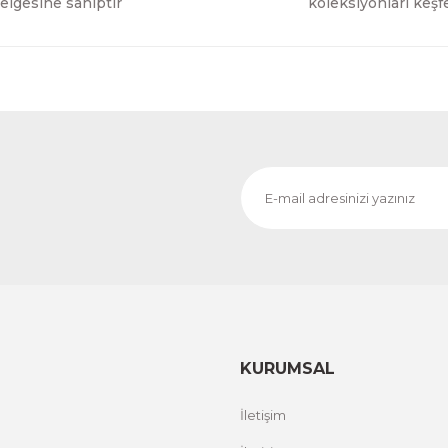
elgesine sahiptir
koleksiyonları keşf
KURUMSAL
İletişim