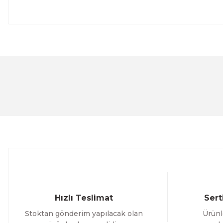
Bu ürünün fiyat bilgisi, resim, ürün açıklamalarında ve 
Görüş ve önerileriniz için teşekkür ederiz.
Ürün resmi kalitesiz, bozuk veya görüntülenemiyor.
Ürün açıklamasında eksik bilgiler bulunuyor.
Ürün bilgilerinde hatalar bulunuyor.
Ürün fiyatı diğer sitelerden daha pahalı.
Bu ürüne benzer farklı alternatifler olmalı.
Hızlı Teslimat
Sert
Stoktan gönderim yapılacak olan
Ürünl