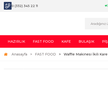
0 (332) 345 22 11
HAZIRLIK
FAST FOOD
KAFE
BULAŞIK
PİŞ
Anasayfa
FAST FOOD
Waffle Makinesi İkili Ka