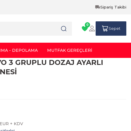
Sipariş Takibi
0
Sepet
IMA - DEPOLAMA
MUTFAK GEREÇLERİ
VO 3 GRUPLU DOZAJ AYARLI
NESİ
5 EUR + KDV
itlerle!