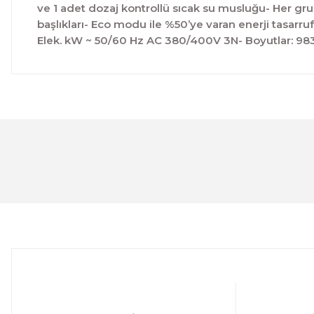
ve 1 adet dozaj kontrollü sıcak su musluğu- Her gru
başlıkları- Eco modu ile %50’ye varan enerji tasar
Elek. kW ~ 50/60 Hz AC 380/400V 3N- Boyutlar: 983
Bu ürünün fiyat bilgisi, resim, ürün açıklamalarında ve 
Görüş ve önerileriniz için teşekkür ederiz.
Ürün resmi kalitesiz, bozuk veya görüntülenemiyor.
Ürün açıklamasında eksik bilgiler bulunuyor.
Ürün bilgilerinde hatalar bulunuyor.
Ürün fiyatı diğer sitelerden daha pahalı.
Bu ürüne benzer farklı alternatifler olmalı.