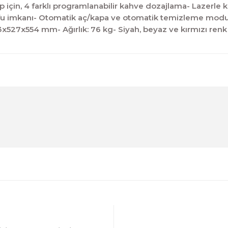
p için, 4 farklı programlanabilir kahve dozajlama- Lazerle 
rufu imkanı- Otomatik aç/kapa ve otomatik temizleme modu-
x527x554 mm- Ağırlık: 76 kg- Siyah, beyaz ve kırmızı ren
diğer konularda yetersiz gördüğünüz noktaları öneri formunu kul
Ürün hakkında henüz soru sorulmamış.
Bu ürüne ilk yorumu siz yapın!
Sitemize ilk yorumu siz yapın!
Deneyimini Paylaş
Yorum Yaz
Soru Sor