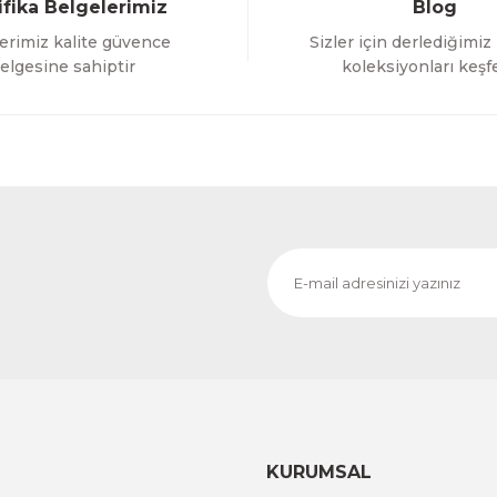
ifika Belgelerimiz
Blog
erimiz kalite güvence
Sizler için derlediğimiz
Gönder
elgesine sahiptir
koleksiyonları keşf
KURUMSAL