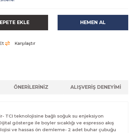
EPETE EKLE
HEMEN AL
Et
Karşılaştır
ÖNERİLERİNİZ
ALIŞVERİŞ DENEYİMİ
ilir- TCI teknolojisine bağlı soğuk su enjeksiyon
jital gösterge ile boyler sıcaklığı ve espresso akış
eknolojisi ve hassas ön demleme- 2 adet buhar çubuğu