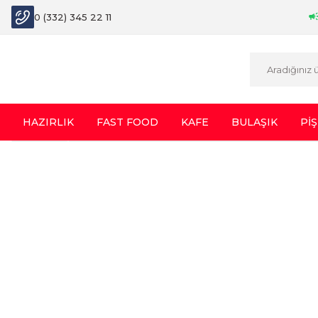
0 (332) 345 22 11
HAZIRLIK
FAST FOOD
KAFE
BULAŞIK
PİŞ