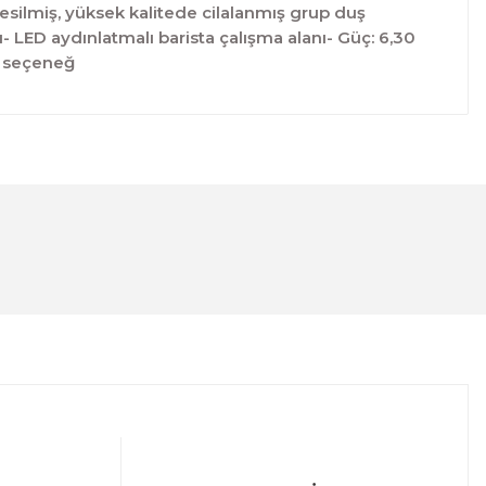
kesilmiş, yüksek kalitede cilalanmış grup duş
 LED aydınlatmalı barista çalışma alanı- Güç: 6,30
k seçeneğ
lanarak tarafımıza iletebilirsiniz.