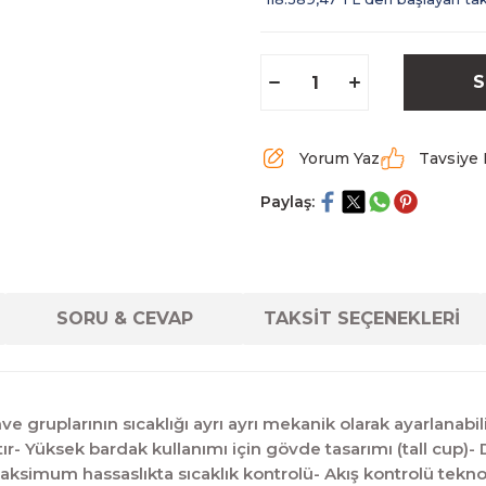
S
Yorum Yaz
Tavsiye 
Paylaş:
SORU & CEVAP
TAKSİT SEÇENEKLERİ
kahve gruplarının sıcaklığı ayrı ayrı mekanik olarak ayarlanab
r- Yüksek bardak kullanımı için gövde tasarımı (tall cup)- Di
ile maksimum hassaslıkta sıcaklık kontrolü- Akış kontrolü t