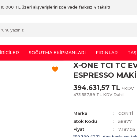
10.000 TL üzeri alışverişlerinizde vade farksız 4 taksit!
İRİCİLER
SOĞUTMA EKİPMANLARI
FIRINLAR
TAŞ
X-ONE TCI TC E
ESPRESSO MAKİ
394.631,57 TL
+KDV
473.557,89 TL KDV Dahil
Marka
CONTİ
Stok Kodu
58877
Fiyat
7.187,0
*118.389,47 TL den başlayan taks