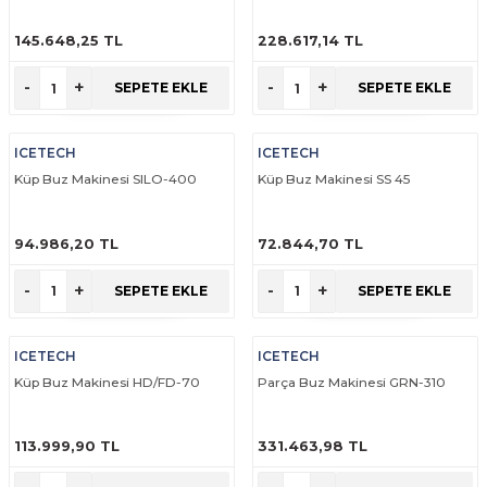
Makineleri
akineleri
Spatulalar
145.648,25 TL
228.617,14 TL
kma Makineleri
kineleri
Süzgeçler
ÜRÜNÜ İNCELE
ÜRÜNÜ İNCELE
-
+
-
+
SEPETE EKLE
SEPETE EKLE
eri
Makinesi
Termometreler
ICETECH
ICETECH
er
Küp Buz Makinesi SILO-400
Küp Buz Makinesi SS 45
& Sahlep Makineleri
94.986,20 TL
72.844,70 TL
ÜRÜNÜ İNCELE
ÜRÜNÜ İNCELE
ları
-
+
-
+
SEPETE EKLE
SEPETE EKLE
ar
ICETECH
ICETECH
Küp Buz Makinesi HD/FD-70
Parça Buz Makinesi GRN-310
akinesi
113.999,90 TL
331.463,98 TL
ÜRÜNÜ İNCELE
ÜRÜNÜ İNCELE