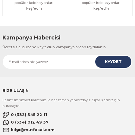
popüler koleksiyonları
popüler koleksiyonları
keşfedin
keşfedin
Kampanya Habercisi
Ücretsiz e-bültene kayıt olun kampanyalardan faydalanın.
KAYDET
BİZE ULAŞIN
Kesintisiz hizmet kalitemiz ile her zaman yanınızdayız. Siparişleriniz için
buradayız!
0 (332) 345 22 11
0 (534) 012 49 37
bilgi@mutfakal.com