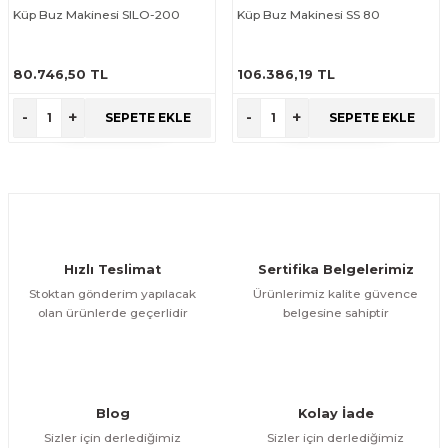
Küp Buz Makinesi SILO-200
Küp Buz Makinesi SS 80
80.746,50 TL
106.386,19 TL
ÜRÜNÜ İNCELE
ÜRÜNÜ İNCELE
-
+
-
+
SEPETE EKLE
SEPETE EKLE
Hızlı Teslimat
Sertifika Belgelerimiz
Stoktan gönderim yapılacak
Ürünlerimiz kalite güvence
olan ürünlerde geçerlidir
belgesine sahiptir
Blog
Kolay İade
Sizler için derlediğimiz
Sizler için derlediğimiz