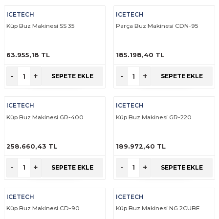
rabaları
irme Üniteleri
 Makineleri
akineleri
ları
rınları
rı
Ocaklar
Ocaklar
Set Altı Tezgahlar
Limon Sıkacağı
Peynir Bıçakları
ICETECH
ICETECH
Küp Buz Makinesi SS 35
Parça Buz Makinesi CDN-95
aralar
kineleri
aşık Yıkama Makineleri
ular
abinleri
rı
eri
Patates Dinlendirme Makineleri
Patates Dinlendirme Makineleri
Makaslar
Satırlar
63.955,18 TL
185.198,40 TL
Makineleri
r
rleri
Evyeleri
nlar
ı
manları
Set Altı Fırınlar
Set Altı Fırınlar
Maşalar
Sebze Bıçakları
ÜRÜNÜ İNCELE
ÜRÜNÜ İNCELE
-
+
-
+
SEPETE EKLE
SEPETE EKLE
 Makineleri
i
leri
k Yıkama Makineleri
dolapları
r
Set Altı Tezgahlar
Set Altı Tezgahlar
Oyacaklar
Şef Bıçakları
ICETECH
ICETECH
ular
nleri
dotlar
rin Dondurucular
ınları
abaları
Pizza Kürekleri
Küp Buz Makinesi GR-400
Küp Buz Makinesi GR-220
 Doğrama Makineleri
ri
ları
lar
Ruletler
258.660,43 TL
189.972,40 TL
akineleri
akineleri
un Fırınları
dotlar
Servis Ekipmanları
ÜRÜNÜ İNCELE
ÜRÜNÜ İNCELE
-
+
-
+
SEPETE EKLE
SEPETE EKLE
Servis Setleri
ICETECH
ICETECH
neleri
i
Soyacaklar
Küp Buz Makinesi CD-90
Küp Buz Makinesi NG 2CUBE