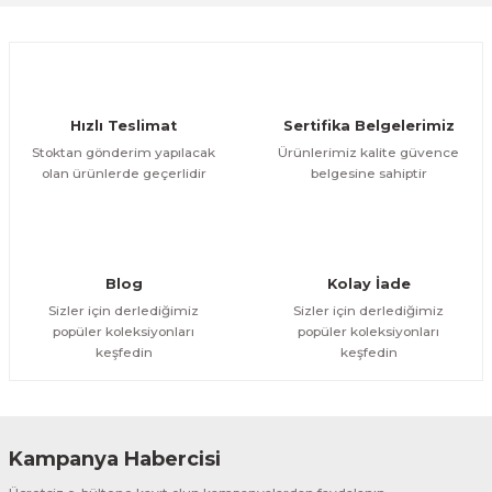
Ürün resmi kalitesiz, bozuk veya görüntülenemiyor.
Ürün açıklamasında eksik bilgiler bulunuyor.
Deneyimini Paylaş
Ürün bilgilerinde hatalar bulunuyor.
Ürün fiyatı diğer sitelerden daha pahalı.
Hızlı Teslimat
Sertifika Belgelerimiz
Bu ürüne benzer farklı alternatifler olmalı.
Stoktan gönderim yapılacak
Ürünlerimiz kalite güvence
olan ürünlerde geçerlidir
belgesine sahiptir
Gönder
Blog
Kolay İade
Sizler için derlediğimiz
Sizler için derlediğimiz
popüler koleksiyonları
popüler koleksiyonları
keşfedin
keşfedin
Kampanya Habercisi