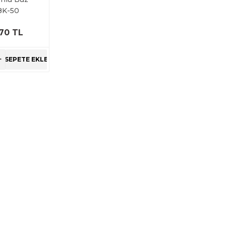
BK-50
,70 TL
RÜNÜ
NCELE
+
SEPETE EKLE