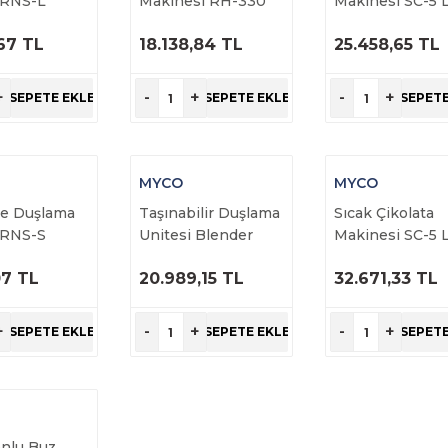
 RNS-L
Makinesi RH-330
Makinesi SC-5 
67 TL
18.138,84 TL
25.458,65 TL
RÜNÜ
ÜRÜNÜ
ÜRÜNÜ
NCELE
İNCELE
İNCELE
+
-
+
-
+
SEPETE EKLE
SEPETE EKLE
SEPETE
MYCO
MYCO
re Duşlama
Taşınabilir Duşlama
Sıcak Çikolata
 RNS-S
Unitesi Blender
Makinesi SC-5 
Rinser
GOLD
07 TL
20.989,15 TL
32.671,33 TL
RÜNÜ
ÜRÜNÜ
ÜRÜNÜ
NCELE
İNCELE
İNCELE
+
-
+
-
+
SEPETE EKLE
SEPETE EKLE
SEPETE
onlu Buz