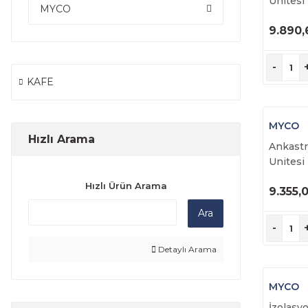
Unitesi
MYCO
9.890,
Ü
İ
-
KAFE
MYCO
Hızlı Arama
Ankast
Unitesi
Hızlı Ürün Arama
9.355,
Ü
Ara
İ
-
Detaylı Arama
MYCO
İzolasy