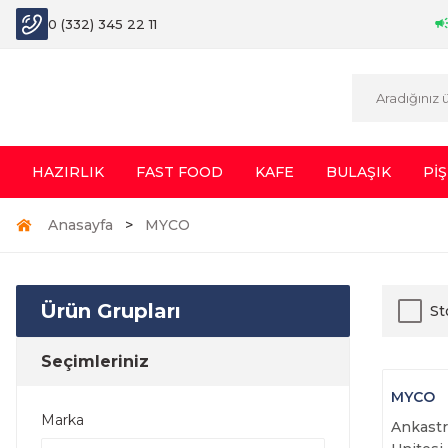
0 (332) 345 22 11
HAZIRLIK
FAST FOOD
KAFE
BULAŞIK
PİŞ
Anasayfa
MYCO
Ürün Grupları
St
Seçimleriniz
MYCO
Marka
Ankast