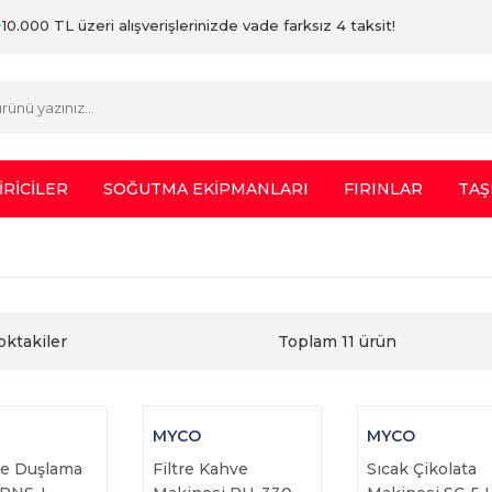
10.000 TL üzeri alışverişlerinizde vade farksız 4 taksit!
İRİCİLER
SOĞUTMA EKİPMANLARI
FIRINLAR
TAŞ
oktakiler
Toplam 11 ürün
MYCO
MYCO
re Duşlama
Filtre Kahve
Sıcak Çikolata