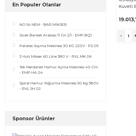
En Populer Olanlar
Kuveti 
19.013
NO 54 NEM - BAR MİKSER
Ü
İ
Sıcak Banket Arabası 11 Gn 2/1 - EMP.BQ1
-
Patates Soyma Makinesi 30 KG 220V - PS.09
3 Hızlı Mikser 60 Litre 380 V - RVL.MK.06
Tek Merdaneli Hamur Açma Makinesi 40 Cm
- EMP.HA.04
Spiral Hamur Yoğurma Makinesi 50 Kg 380V
- RVL.SH.02
Sponsor Ürünler