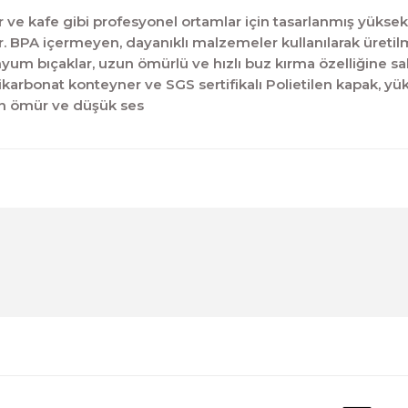
e kafe gibi profesyonel ortamlar için tasarlanmış yüksek 
rlar. BPA içermeyen, dayanıklı malzemeler kullanılarak üretilm
um bıçaklar, uzun ömürlü ve hızlı buz kırma özelliğine sa
rbonat konteyner ve SGS sertifikalı Polietilen kapak, yükse
un ömür ve düşük ses
diğer konularda yetersiz gördüğünüz noktaları öneri formunu kul
Ürün hakkında henüz soru sorulmamış.
Bu ürüne ilk yorumu siz yapın!
Sitemize ilk yorumu siz yapın!
Deneyimini Paylaş
Yorum Yaz
Soru Sor