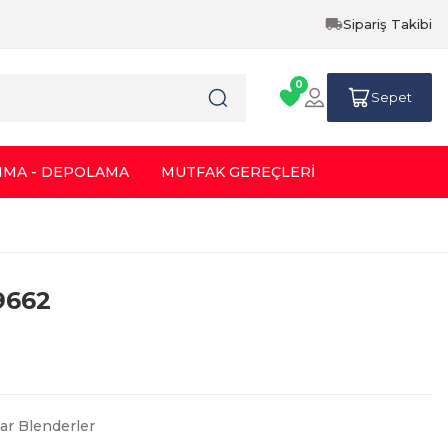
Sipariş Takibi
0
Sepet
IMA - DEPOLAMA
MUTFAK GEREÇLERİ
9662
ar Blenderler