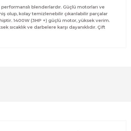
performanslı blenderlardır. Güçlü motorları ve
iş olup, kolay temizlenebilir çıkarılabilir parçalar
hiptir. 1400W (3HP +) güçlü motor, yüksek verim.
k sıcaklık ve darbelere karşı dayanıklıdır. Çift
lanarak tarafımıza iletebilirsiniz.