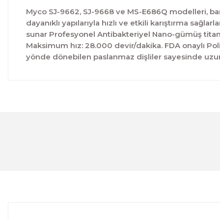
Myco SJ-9662, SJ-9668 ve MS-E686Q modelleri, bar v
dayanıklı yapılarıyla hızlı ve etkili karıştırma sağla
sunar Profesyonel Antibakteriyel Nano-gümüş titany
Maksimum hız: 28.000 devir/dakika. FDA onaylı Polika
yönde dönebilen paslanmaz dişliler sayesinde uz
Bu ürünün fiyat bilgisi, resim, ürün açıklamalarında ve 
Görüş ve önerileriniz için teşekkür ederiz.
Ürün resmi kalitesiz, bozuk veya görüntülenemiyor.
Ürün açıklamasında eksik bilgiler bulunuyor.
Ürün bilgilerinde hatalar bulunuyor.
Ürün fiyatı diğer sitelerden daha pahalı.
Bu ürüne benzer farklı alternatifler olmalı.