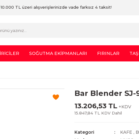
10.000 TL üzeri alışverişlerinizde vade farksız 4 taksit!
İRİCİLER
SOĞUTMA EKİPMANLARI
FIRINLAR
TAŞ
Bar Blender SJ-
13.206,53 TL
+KDV
15.847,84 TL KDV Dahil
Kategori
KAFE
,
B