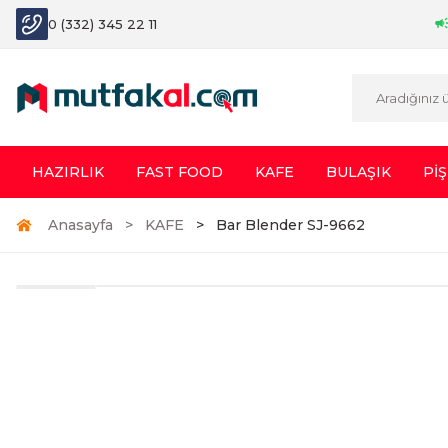
0 (332) 345 22 11
HAZIRLIK
FAST FOOD
KAFE
BULAŞIK
PİŞ
Anasayfa
KAFE
Bar Blender SJ-9662