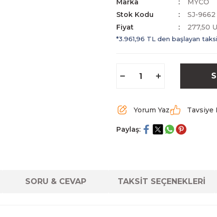
Marka
MYCO
Stok Kodu
SJ-9662
Fiyat
277,50 
*3.961,96 TL den başlayan taksit
S
Yorum Yaz
Tavsiye 
Paylaş:
SORU & CEVAP
TAKSİT SEÇENEKLERİ