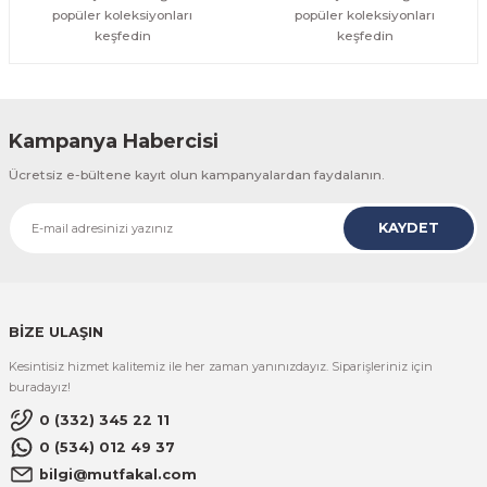
popüler koleksiyonları
popüler koleksiyonları
keşfedin
keşfedin
Kampanya Habercisi
Ücretsiz e-bültene kayıt olun kampanyalardan faydalanın.
KAYDET
BİZE ULAŞIN
Kesintisiz hizmet kalitemiz ile her zaman yanınızdayız. Siparişleriniz için
buradayız!
0 (332) 345 22 11
0 (534) 012 49 37
bilgi@mutfakal.com