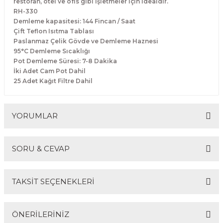
restoran, otel ve ofis gibi işletmeler için idealdir.
Makineleri
akineleri
Spatulalar
RH-330
Demleme kapasitesi: 144 Fincan / Saat
Çift Teflon Isıtma Tablası
kma Makineleri
kineleri
Süzgeçler
Paslanmaz Çelik Gövde ve Demleme Haznesi
95°C Demleme Sıcaklığı
eri
Makinesi
Termometreler
Pot Demleme Süresi: 7-8 Dakika
İki Adet Cam Pot Dahil
25 Adet Kağıt Filtre Dahil
er
& Sahlep Makineleri
YORUMLAR
ları
SORU & CEVAP
ar
Bu ürüne ilk yorumu siz yapın!
TAKSİT SEÇENEKLERİ
Yorum Yaz
Ürün hakkında henüz soru sorulmamış.
akinesi
ÖNERİLERİNİZ