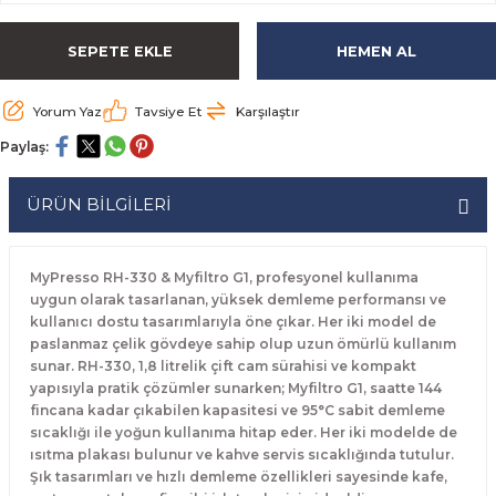
rabaları
irme Üniteleri
 Makineleri
akineleri
ları
rınları
rı
Ocaklar
Ocaklar
Set Altı Tezgahlar
Limon Sıkacağı
Peynir Bıçakları
SEPETE EKLE
HEMEN AL
aralar
kineleri
aşık Yıkama Makineleri
ular
abinleri
rı
eri
Patates Dinlendirme Makineleri
Patates Dinlendirme Makineleri
Makaslar
Satırlar
Yorum Yaz
Tavsiye Et
Karşılaştır
Makineleri
r
rleri
Evyeleri
nlar
ı
manları
Set Altı Fırınlar
Set Altı Fırınlar
Maşalar
Sebze Bıçakları
Paylaş:
 Makineleri
i
leri
k Yıkama Makineleri
dolapları
r
Set Altı Tezgahlar
Set Altı Tezgahlar
Oyacaklar
Şef Bıçakları
ÜRÜN BİLGİLERİ
ular
nleri
dotlar
rin Dondurucular
ınları
abaları
Pizza Kürekleri
MyPresso RH-330 & Myfiltro G1, profesyonel kullanıma
 Doğrama Makineleri
ri
ları
lar
Ruletler
uygun olarak tasarlanan, yüksek demleme performansı ve
kullanıcı dostu tasarımlarıyla öne çıkar. Her iki model de
paslanmaz çelik gövdeye sahip olup uzun ömürlü kullanım
akineleri
akineleri
un Fırınları
dotlar
Servis Ekipmanları
sunar. RH-330, 1,8 litrelik çift cam sürahisi ve kompakt
yapısıyla pratik çözümler sunarken; Myfiltro G1, saatte 144
Servis Setleri
fincana kadar çıkabilen kapasitesi ve 95°C sabit demleme
sıcaklığı ile yoğun kullanıma hitap eder. Her iki modelde de
ısıtma plakası bulunur ve kahve servis sıcaklığında tutulur.
neleri
i
Soyacaklar
Şık tasarımları ve hızlı demleme özellikleri sayesinde kafe,