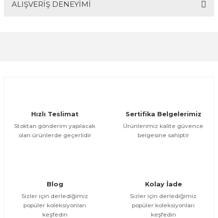
ALIŞVERİŞ DENEYİMİ
Bu ürünün fiyat bilgisi, resim, ürün açıklamalarında ve
diğer konularda yetersiz gördüğünüz noktaları öneri
formunu kullanarak tarafımıza iletebilirsiniz.
Görüş ve önerileriniz için teşekkür ederiz.
Sitemize ilk yorumu siz yapın!
Ürün resmi kalitesiz, bozuk veya görüntülenemiyor.
Ürün açıklamasında eksik bilgiler bulunuyor.
Deneyimini Paylaş
Ürün bilgilerinde hatalar bulunuyor.
Ürün fiyatı diğer sitelerden daha pahalı.
Hızlı Teslimat
Sertifika Belgelerimiz
Bu ürüne benzer farklı alternatifler olmalı.
Stoktan gönderim yapılacak
Ürünlerimiz kalite güvence
olan ürünlerde geçerlidir
belgesine sahiptir
Gönder
Blog
Kolay İade
Sizler için derlediğimiz
Sizler için derlediğimiz
popüler koleksiyonları
popüler koleksiyonları
keşfedin
keşfedin