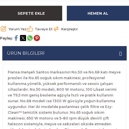
rabaları
irme Üniteleri
 Makineleri
akineleri
ları
rınları
rı
Ocaklar
Ocaklar
Set Altı Tezgahlar
Limon Sıkacağı
Peynir Bıçakları
SEPETE EKLE
HEMEN AL
aralar
kineleri
aşık Yıkama Makineleri
ular
abinleri
rı
eri
Patates Dinlendirme Makineleri
Patates Dinlendirme Makineleri
Makaslar
Satırlar
Yorum Yaz
Tavsiye Et
Karşılaştır
Makineleri
r
rleri
Evyeleri
nlar
ı
manları
Set Altı Fırınlar
Set Altı Fırınlar
Maşalar
Sebze Bıçakları
Paylaş:
 Makineleri
i
leri
k Yıkama Makineleri
dolapları
r
Set Altı Tezgahlar
Set Altı Tezgahlar
Oyacaklar
Şef Bıçakları
ÜRÜN BİLGİLERİ
ular
nleri
dotlar
rin Dondurucular
ınları
abaları
Pizza Kürekleri
Fransa menşeli Santos markasının No.50 ve No.68 katı meyve
 Doğrama Makineleri
ri
ları
lar
Ruletler
presleri ile No.65 soğuk sıkım makinesi, profesyonel
kullanıma yönelik, yüksek performanslı ve sessiz çalışan
cihazlardır. No.50 modeli, 800 W motoru, 100 L/saat verimi
akineleri
akineleri
un Fırınları
dotlar
Servis Ekipmanları
ve 79,5 mm geniş besleme ağzıyla hızlı ve pratik kullanım
sunar. No.68 modeli ise 1300 W gücüyle yoğun kullanıma
Servis Setleri
uygundur. Her iki modelde paslanmaz çelik filtre ve Ezy-
Clean™ temizlik sistemi bulunur. No.65 soğuk sıkım
makinesi, 650 W motoru ve 5–80 rpm düşük devirli çift
neleri
i
Soyacaklar
helezon sistemiyle, meyve ve sebzeleri okside etmeden