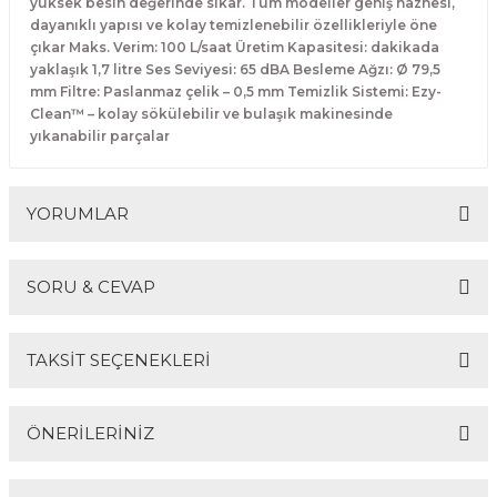
yüksek besin değerinde sıkar. Tüm modeller geniş haznesi,
Makineleri
akineleri
Spatulalar
dayanıklı yapısı ve kolay temizlenebilir özellikleriyle öne
çıkar Maks. Verim: 100 L/saat Üretim Kapasitesi: dakikada
yaklaşık 1,7 litre Ses Seviyesi: 65 dBA Besleme Ağzı: Ø 79,5
kma Makineleri
kineleri
Süzgeçler
mm Filtre: Paslanmaz çelik – 0,5 mm Temizlik Sistemi: Ezy-
Clean™ – kolay sökülebilir ve bulaşık makinesinde
eri
Makinesi
Termometreler
yıkanabilir parçalar
er
YORUMLAR
& Sahlep Makineleri
SORU & CEVAP
ları
Bu ürüne ilk yorumu siz yapın!
ar
TAKSİT SEÇENEKLERİ
Yorum Yaz
Ürün hakkında henüz soru sorulmamış.
ÖNERİLERİNİZ
akinesi
Soru Sor