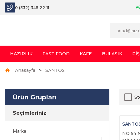
0 (332) 345 22 11
HAZIRLIK
FAST FOOD
KAFE
BULAŞIK
PİŞ
Anasayfa
SANTOS
Ürün Grupları
St
Seçimleriniz
SANTO
Marka
NO 54 