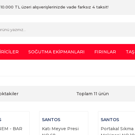
10.000 TL üzeri alışverişlerinizde vade farksız 4 taksit!
İRİCİLER
SOĞUTMA EKİPMANLARI
FIRINLAR
TAŞ
oktakiler
Toplam 11 ürün
S
SANTOS
SANTOS
NEM - BAR
Katı Meyve Presi
Portakal Sıkma