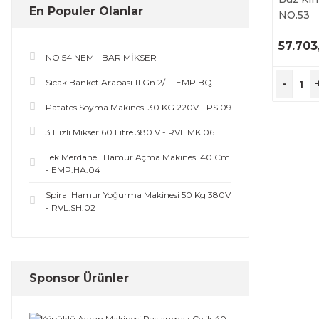
En Populer Olanlar
NO.53
57.703
NO 54 NEM - BAR MİKSER
Ü
İ
Sıcak Banket Arabası 11 Gn 2/1 - EMP.BQ1
-
Patates Soyma Makinesi 30 KG 220V - PS.09
3 Hızlı Mikser 60 Litre 380 V - RVL.MK.06
Tek Merdaneli Hamur Açma Makinesi 40 Cm
- EMP.HA.04
Spiral Hamur Yoğurma Makinesi 50 Kg 380V
- RVL.SH.02
Sponsor Ürünler