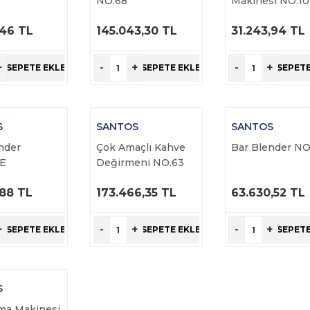
R
NO.68
Makinesi NO.10
,46 TL
145.043,30 TL
31.243,94 TL
RÜNÜ
ÜRÜNÜ
ÜRÜNÜ
NCELE
İNCELE
İNCELE
+
-
+
-
+
SEPETE EKLE
SEPETE EKLE
SEPETE
S
SANTOS
SANTOS
nder
Çok Amaçlı Kahve
Bar Blender NO
E
Değirmeni NO.63
,88 TL
173.466,35 TL
63.630,52 TL
RÜNÜ
ÜRÜNÜ
ÜRÜNÜ
NCELE
İNCELE
İNCELE
+
-
+
-
+
SEPETE EKLE
SEPETE EKLE
SEPETE
S
ma Makinesi