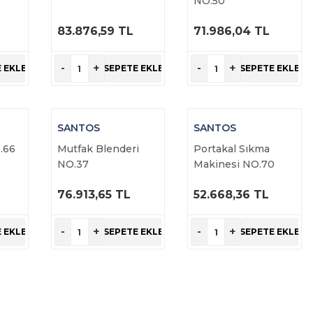
NO.50
83.876,59 TL
71.986,04 TL
ÜRÜNÜ
ÜRÜNÜ
İNCELE
İNCELE
-
+
-
+
 EKLE
SEPETE EKLE
SEPETE EKLE
SANTOS
SANTOS
.66
Mutfak Blenderi
Portakal Sıkma
NO.37
Makinesi NO.70
76.913,65 TL
52.668,36 TL
ÜRÜNÜ
ÜRÜNÜ
İNCELE
İNCELE
-
+
-
+
 EKLE
SEPETE EKLE
SEPETE EKLE