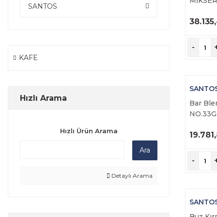
MİKSE
SANTOS
38.135
Ü
İ
-
KAFE
SANTO
Hızlı Arama
Bar Ble
NO.33G
Hızlı Ürün Arama
19.781
Ü
Ara
İ
-
Detaylı Arama
SANTO
Buz Kır